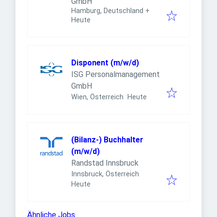
GmbH
Hamburg, Deutschland
+
Veröffentlicht
:
Heute
Disponent (m/w/d)
ISG Personalmanagement
GmbH
Veröffentlicht
:
Wien, Österreich
Heute
(Bilanz-) Buchhalter
(m/w/d)
Randstad Innsbruck
Innsbruck, Österreich
Veröffentlicht
:
Heute
Ähnliche Jobs