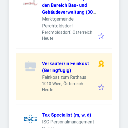
den Bereich Bau- und
Gebäudeverwaltung (30
Wochenstunden auf 12
Marktgemeinde
Monate befristet)
Perchtoldsdorf
Perchtoldsdorf, Österreich
Veröffentlicht
:
Heute
Verkäufer/in Feinkost
(Geringfügig)
Feinkost zum Rathaus
1010 Wien, Österreich
Veröffentlicht
:
Heute
Tax Specialist (m, w, d)
ISG Personalmanagement