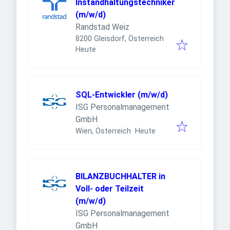
Instandhaltungstechniker
(m/w/d)
Randstad Weiz
8200 Gleisdorf, Österreich
Veröffentlicht
:
Heute
SQL-Entwickler (m/w/d)
ISG Personalmanagement
GmbH
Veröffentlicht
:
Wien, Österreich
Heute
BILANZBUCHHALTER in
Voll- oder Teilzeit
(m/w/d)
ISG Personalmanagement
GmbH