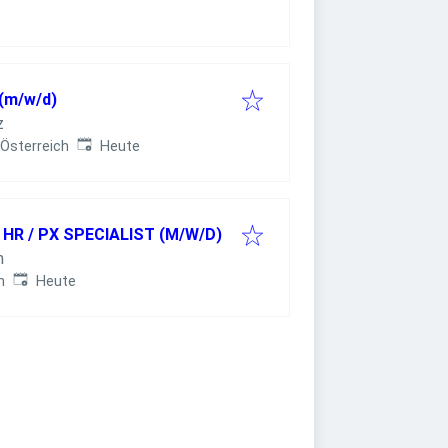
 (m/w/d)
z
Veröffentlicht
:
 Österreich
Heute
 HR / PX SPECIALIST (M/W/D)
n
Veröffentlicht
:
h
Heute