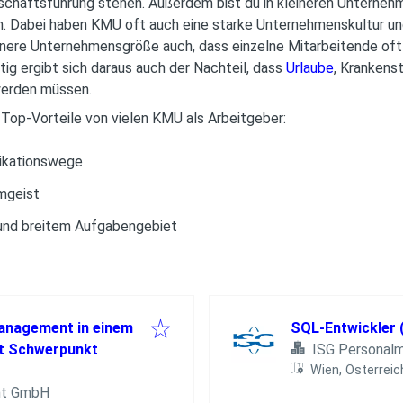
eschäftsführung stehen. Außerdem bist du in kleineren Unterneh
 Dabei haben KMU oft auch eine starke Unternehmenskultur und
einere Unternehmensgröße auch, dass einzelne Mitarbeitende oft
ig ergibt sich daraus auch der Nachteil, dass
Urlaube
, Krankens
werden müssen.
op-Vorteile von vielen KMU als Arbeitgeber:
nikationswege
mgeist
 und breitem Aufgabengebiet
anagement in einem
SQL-Entwickler 
it Schwerpunkt
ISG Persona
Wien, Österreic
nt GmbH