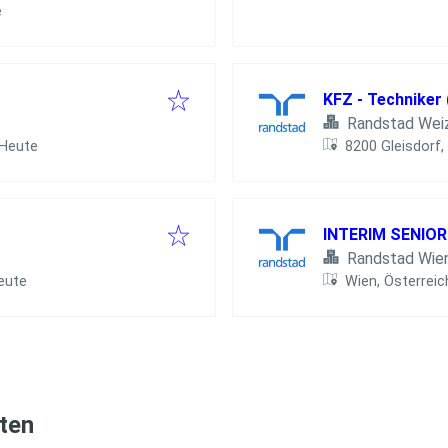
licht
:
e
KFZ - Techniker
Randstad Wei
öffentlicht
:
Heute
8200 Gleisdorf,
INTERIM SENIOR
Randstad Wie
fentlicht
:
eute
Wien, Österreic
iten