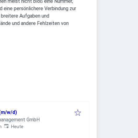
men meist nicht bloß eine Nummer,
 eine persönlichere Verbindung zur
 breitere Aufgaben und
tände und andere Fehlzeiten von
(m/w/d)
lmanagement GmbH
Veröffentlicht
:
h
Heute