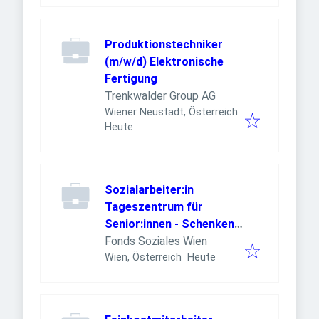
Produktionstechniker
(m/w/d) Elektronische
Fertigung
Trenkwalder Group AG
Wiener Neustadt, Österreich
Veröffentlicht
:
Heute
Sozialarbeiter:in
Tageszentrum für
Senior:innen - Schenken
Sie (sich) Stabilität und
Fonds Soziales Wien
Veröffentlicht
:
Sicherheit! (26/08/WPB)
Wien, Österreich
Heute