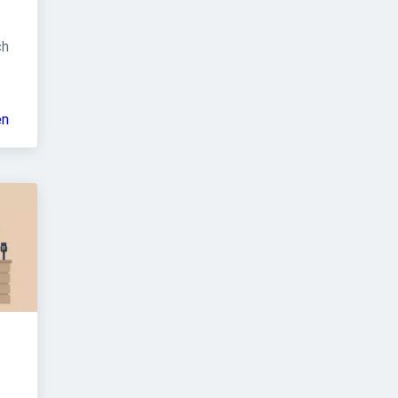
h 
en