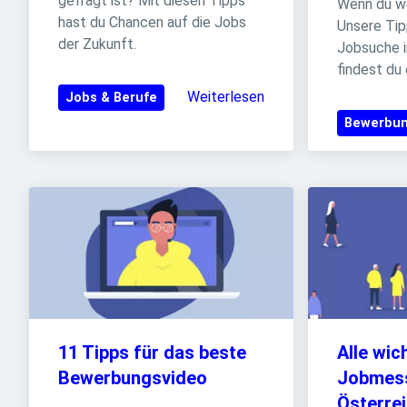
gefragt ist? Mit diesen Tipps 
Wenn du we
hast du Chancen auf die Jobs 
Unsere Tipp
der Zukunft.
Jobsuche i
findest du
Weiterlesen
Jobs & Berufe
Bewerbu
11 Tipps für das beste 
Alle wic
Bewerbungsvideo
Jobmess
Österre