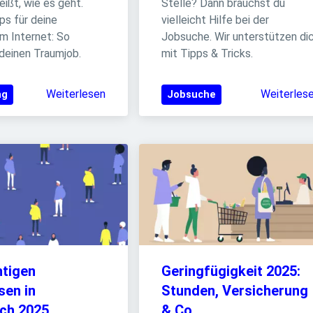
ißt, wie es geht. 
Stelle? Dann brauchst du 
s für deine 
vielleicht Hilfe bei der 
m Internet: So 
Jobsuche. Wir unterstützen dic
 deinen Traumjob.
mit Tipps & Tricks.
Weiterlesen
Weiterles
ng
Jobsuche
htigen 
Geringfügigkeit 2025: 
en in 
Stunden, Versicherung 
ich 2025
& Co