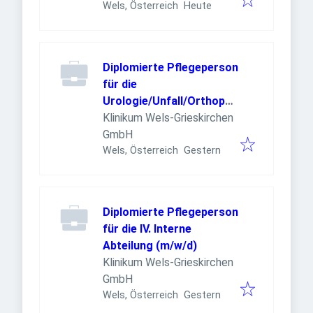
Veröffentlicht
:
Wels, Österreich
Heute
Diplomierte Pflegeperson
für die
Urologie/Unfall/Orthopäd
ie (m/w/d)
Klinikum Wels-Grieskirchen
GmbH
Veröffentlicht
:
Wels, Österreich
Gestern
Diplomierte Pflegeperson
für die IV. Interne
Abteilung (m/w/d)
Klinikum Wels-Grieskirchen
GmbH
Veröffentlicht
:
Wels, Österreich
Gestern