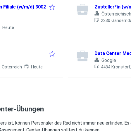
n Filiale (w/m/d) 3002
Zusteller*in (w
Österreichisc
2230 Gänserndo
röffentlicht
:
Heute
Data Center Mec
Google
Veröffentlicht
:
 Österreich
Heute
4484 Kronstorf,
enter-Übungen
 ist, können Personaler das Rad nicht immer neu erfinden. Es g
 Assessment-Center-Übungen solltest du kennen: