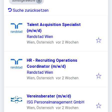
Sonstige Berufe
Suche zurücksetzen
Talent Acquisition Specialist
(m/w/d)
Randstad Wien
Veröffentlicht
:
Wien, Österreich
vor 2 Wochen
HR - Recruiting Operations
Coordinator (m/w/d)
Randstad Wien
Veröffentlicht
:
Wien, Österreich
vor 2 Wochen
Vereinsberater (m/w/d)
ISG Personalmanagement GmbH
Veröffentlicht
:
Wien, Österreich
vor 2 Wochen