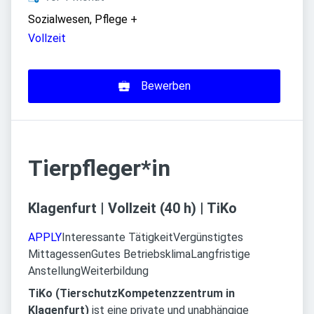
Sozialwesen, Pflege
+
Vollzeit
Bewerben
Tierpfleger*in
Klagenfurt | Vollzeit (40 h) | TiKo
APPLY
Interessante Tätigkeit
Vergünstigtes
Mittagessen
Gutes Betriebsklima
Langfristige
Anstellung
Weiterbildung
TiKo (TierschutzKompetenzzentrum in
Klagenfurt)
ist eine private und unabhängige