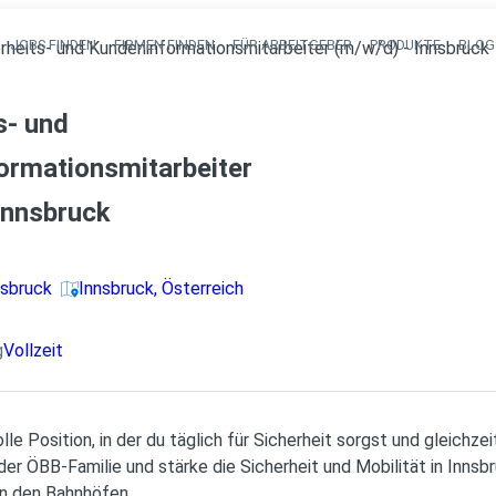
JOBS FINDEN
FIRMEN FINDEN
FÜR ARBEITGEBER
PRODUKTE
BLOG
rheits- und Kundeninformationsmitarbeiter (m/w/d) - Innsbruck
Haupt-Navigati
s- und
ormationsmitarbeiter
Innsbruck
nsbruck
Innsbruck, Österreich
g
Vollzeit
e Position, in der du täglich für Sicherheit sorgst und gleichze
er ÖBB-Familie und stärke die Sicherheit und Mobilität in Innsbr
an den Bahnhöfen.