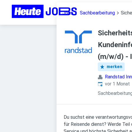
Jobs
Sachbearbeitung
Siche
Sicherheit
Kundeninf
(m/w/d) - 
merken
Randstad In
Veröffentlicht
:
vor 1 Monat
Sachbearbeitun
Du suchst eine verantwortungsvoll
für Reisende dienst? Werde Teil d
Service und höchste Sicherheit 