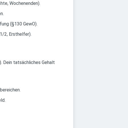
chte, Wochenenden).
n.
üfung (§130 GewO).
/2, Ersthelfer).
. Dein tatsächliches Gehalt
bereichen.
ld.