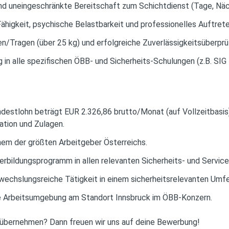
und uneingeschränkte Bereitschaft zum Schichtdienst (Tage, Nä
igkeit, psychische Belastbarkeit und professionelles Auftrete
en/Tragen (über 25 kg) und erfolgreiche Zuverlässigkeitsüberpr
 in alle spezifischen ÖBB- und Sicherheits-Schulungen (z.B. SIG 1
ndestlohn beträgt EUR 2.326,86 brutto/Monat (auf Vollzeitbasis)
kation und Zulagen.
inem der größten Arbeitgeber Österreichs.
bildungsprogramm in allen relevanten Sicherheits- und Service
echslungsreiche Tätigkeit in einem sicherheitsrelevanten Umfe
le Arbeitsumgebung am Standort Innsbruck im ÖBB-Konzern.
u übernehmen? Dann freuen wir uns auf deine Bewerbung!