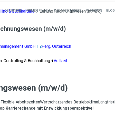
JOBS FINDEN
FIRMEN FINDEN
FÜR ARBEITGEBER
PRODUKTE
BLOG
ling & Buchhaltung
Leitung Rechnungswesen (m/w/d)
Haupt-Navigati
echnungswesen (m/w/d)
almanagement GmbH
Perg, Österreich
 Controlling & Buchhaltung
+
Vollzeit
ngswesen (m/w/d)
e
Flexible Arbeitszeiten
Wertschätzendes Betriebsklima
Langfrist
op Karrierechance mit Entwicklungsperspektive!