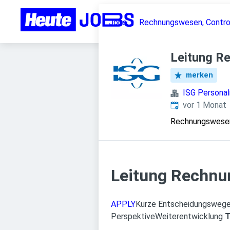
Jobs
Rechnungswesen, Control
Leitung R
merken
ISG Person
Veröffentlicht
:
vor 1 Monat
Rechnungswesen,
Leitung Rechnu
APPLY
Kurze Entscheidungsweg
Perspektive
Weiterentwicklung
T