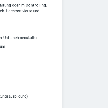
altung
oder im
Controlling
.
eich. Hochmotivierte und
ver Unternehmenskultur
aum
tungsausbildung)