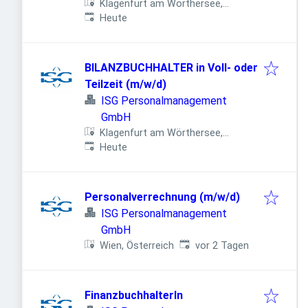
Klagenfurt am Wörthersee,
Veröffentlicht
:
Österreich
Heute
BILANZBUCHHALTER in Voll- oder
Teilzeit (m/w/d)
ISG Personalmanagement
GmbH
Klagenfurt am Wörthersee,
Veröffentlicht
:
Österreich
Heute
Personalverrechnung (m/w/d)
ISG Personalmanagement
GmbH
Veröffentlicht
:
Wien, Österreich
vor 2 Tagen
FinanzbuchhalterIn