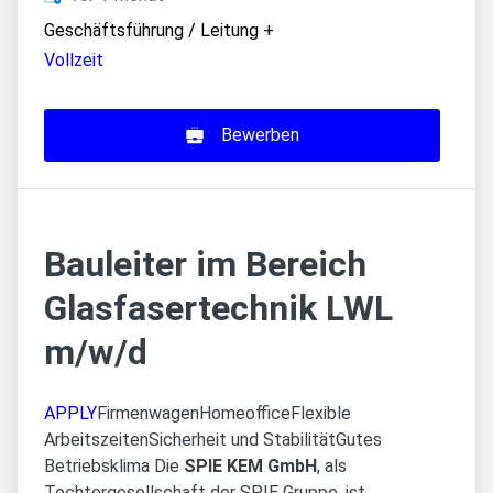
Geschäftsführung / Leitung
+
Vollzeit
Bewerben
Bauleiter im Bereich
Glasfasertechnik LWL
m/w/d
APPLY
Firmenwagen
Homeoffice
Flexible
Arbeitszeiten
Sicherheit und Stabilität
Gutes
Betriebsklima Die
SPIE KEM GmbH
, als
Tochtergesellschaft der SPIE Gruppe, ist