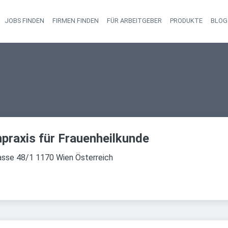
JOBS FINDEN
FIRMEN FINDEN
FÜR ARBEITGEBER
PRODUKTE
BLOG
Haupt-Navigati
praxis für Frauenheilkunde
sse 48/1 1170 Wien Österreich