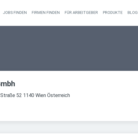
JOBS FINDEN
FIRMEN FINDEN
FÜR ARBEITGEBER
PRODUKTE
BLOG
Haupt-Navigati
Gmbh
 Straße 52 1140 Wien Österreich