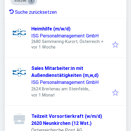
Vollzeit
Suche zurücksetzen
Heimhilfe (m/w/d)
ISG Personalmanagement GmbH
2680 Semmering-Kurort, Österreich
+
Veröffentlicht
:
vor 1 Woche
Sales Mitarbeiter:in mit
Außendienstätigkeiten (m,w,d)
ISG Personalmanagement GmbH
2624 Breitenau am Steinfelde,
Veröffentlicht
:
Österreich
vor 1 Monat
Teilzeit Vorsortierkraft (w/m/d)
2620 Neunkirchen (12 Wst.)
Österreichische Post AG