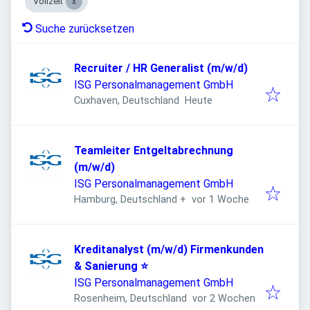
Vollzeit
Suche zurücksetzen
Recruiter / HR Generalist (m/w/d)
ISG Personalmanagement GmbH
Veröffentlicht
:
Cuxhaven, Deutschland
Heute
Teamleiter Entgeltabrechnung
(m/w/d)
ISG Personalmanagement GmbH
Veröffentlicht
:
Hamburg, Deutschland
+
vor 1 Woche
Kreditanalyst (m/w/d) Firmenkunden
& Sanierung ⭐
ISG Personalmanagement GmbH
Veröffentlicht
:
Rosenheim, Deutschland
vor 2 Wochen