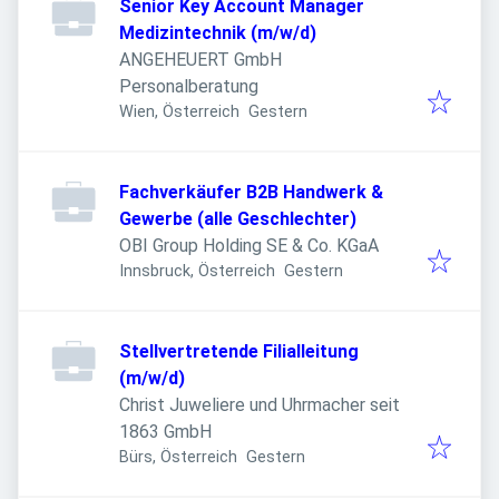
Senior Key Account Manager
Medizintechnik (m/w/d)
ANGEHEUERT GmbH
Personalberatung
Veröffentlicht
:
Wien, Österreich
Gestern
Fachverkäufer B2B Handwerk &
Gewerbe (alle Geschlechter)
OBI Group Holding SE & Co. KGaA
Veröffentlicht
:
Innsbruck, Österreich
Gestern
Stellvertretende Filialleitung
(m/w/d)
Christ Juweliere und Uhrmacher seit
1863 GmbH
Veröffentlicht
:
Bürs, Österreich
Gestern