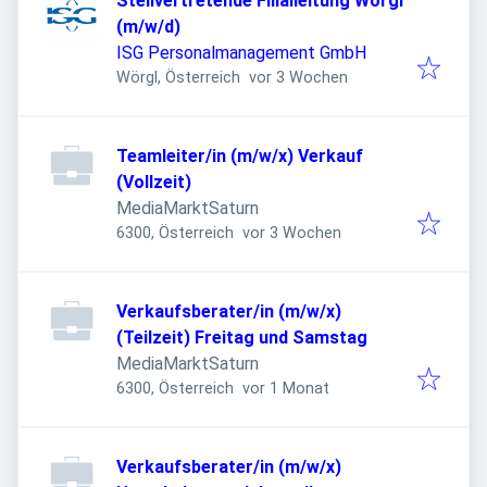
Stellvertretende Filialleitung Wörgl
(m/w/d)
ISG Personalmanagement GmbH
Veröffentlicht
:
Wörgl, Österreich
vor 3 Wochen
Teamleiter/in (m/w/x) Verkauf
(Vollzeit)
MediaMarktSaturn
Veröffentlicht
:
6300, Österreich
vor 3 Wochen
Verkaufsberater/in (m/w/x)
(Teilzeit) Freitag und Samstag
MediaMarktSaturn
Veröffentlicht
:
6300, Österreich
vor 1 Monat
Verkaufsberater/in (m/w/x)