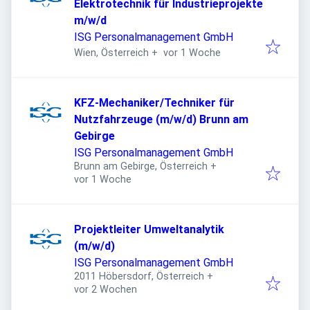
Elektrotechnik für Industrieprojekte
m/w/d
ISG Personalmanagement GmbH
Veröffentlicht
:
Wien, Österreich
+
vor 1 Woche
KFZ-Mechaniker/Techniker für
Nutzfahrzeuge (m/w/d) Brunn am
Gebirge
ISG Personalmanagement GmbH
Brunn am Gebirge, Österreich
+
Veröffentlicht
:
vor 1 Woche
Projektleiter Umweltanalytik
(m/w/d)
ISG Personalmanagement GmbH
2011 Höbersdorf, Österreich
+
Veröffentlicht
:
vor 2 Wochen