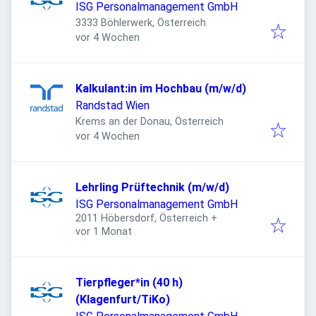
ISG Personalmanagement GmbH
3333 Böhlerwerk, Österreich
Veröffentlicht
:
vor 4 Wochen
Kalkulant:in im Hochbau (m/w/d)
Randstad Wien
Krems an der Donau, Österreich
Veröffentlicht
:
vor 4 Wochen
Lehrling Prüftechnik (m/w/d)
ISG Personalmanagement GmbH
2011 Höbersdorf, Österreich
+
Veröffentlicht
:
vor 1 Monat
Tierpfleger*in (40 h)
(Klagenfurt/TiKo)