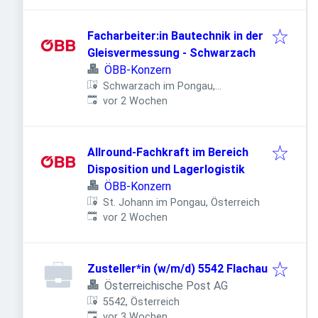
Facharbeiter:in Bautechnik in der
Gleisvermessung - Schwarzach
ÖBB-Konzern
Schwarzach im Pongau,
Veröffentlicht
:
Österreich
vor 2 Wochen
Allround-Fachkraft im Bereich
Disposition und Lagerlogistik
ÖBB-Konzern
St. Johann im Pongau, Österreich
Veröffentlicht
:
vor 2 Wochen
Zusteller*in (w/m/d) 5542 Flachau
Österreichische Post AG
5542, Österreich
Veröffentlicht
:
vor 3 Wochen