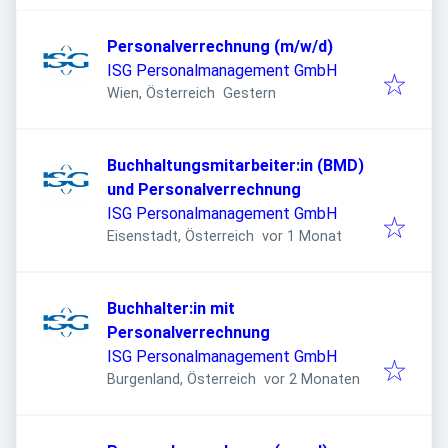
Personalverrechnung (m/w/d)
ISG Personalmanagement GmbH
Veröffentlicht
:
Wien, Österreich
Gestern
Buchhaltungsmitarbeiter:in (BMD)
und Personalverrechnung
ISG Personalmanagement GmbH
Veröffentlicht
:
Eisenstadt, Österreich
vor 1 Monat
Buchhalter:in mit
Personalverrechnung
ISG Personalmanagement GmbH
Veröffentlicht
:
Burgenland, Österreich
vor 2 Monaten