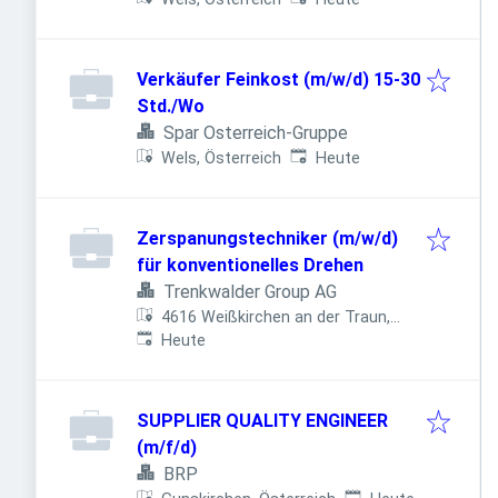
Verkäufer Feinkost (m/w/d) 15-30
Std./Wo
Spar Osterreich-Gruppe
Veröffentlicht
:
Wels, Österreich
Heute
Zerspanungstechniker (m/w/d)
für konventionelles Drehen
Trenkwalder Group AG
4616 Weißkirchen an der Traun,
Veröffentlicht
:
Österreich
Heute
SUPPLIER QUALITY ENGINEER
(m/f/d)
BRP