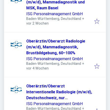
(m/w/d), Mammadiagnostik und
MSK, Raum Basel
ISG Personalmanagement GmbH
Baden-Württemberg, Deutschland
+
Veröffentlicht
:
vor 2 Wochen
Oberärztin/Oberarzt Radiologie
(m/w/d), Mammadiagnostik,
Brustbildgebung, 60–100%
ISG Personalmanagement GmbH
Baden-Württemberg, Deutschland
+
Veröffentlicht
:
vor 4 Wochen
Oberärztin/Oberarzt
Interventionelle Radiologie (m/w/d),
Deutschschweiz, nur
Hintergrunddienste
ISG Personalmanagement GmbH
Baden-Württemberg, Deutschland
+