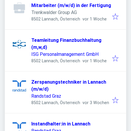
Mitarbeiter (m/w/d) in der Fertigung
Trenkwalder Group AG
Veröffentlicht
:
8502 Lannach, Österreich
vor 1 Woche
Teamleitung Finanzbuchhaltung
(m,w,d)
ISG Personalmanagement GmbH
Veröffentlicht
:
8502 Lannach, Österreich
vor 1 Woche
Zerspanungstechniker in Lannach
(m/w/d)
Randstad Graz
Veröffentlicht
:
8502 Lannach, Österreich
vor 3 Wochen
Instandhalter:in in Lannach
Randstad Graz