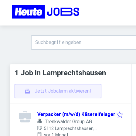
1 Job in Lamprechtshausen
Jetzt Jobalarm aktivieren!
Verpacker (m/w/d) Käsereifelager
Trenkwalder Group AG
5112 Lamprechtshausen,
Veröffentlicht
:
Österreich
vor 1 Monat