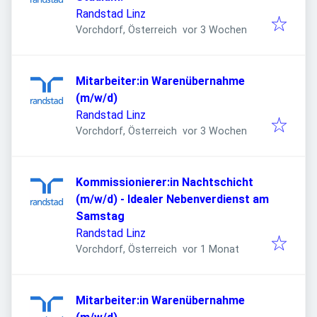
Randstad Linz
Veröffentlicht
:
Vorchdorf, Österreich
vor 3 Wochen
Mitarbeiter:in Warenübernahme
(m/w/d)
Randstad Linz
Veröffentlicht
:
Vorchdorf, Österreich
vor 3 Wochen
Kommissionierer:in Nachtschicht
(m/w/d) - Idealer Nebenverdienst am
Samstag
Randstad Linz
Veröffentlicht
:
Vorchdorf, Österreich
vor 1 Monat
Mitarbeiter:in Warenübernahme