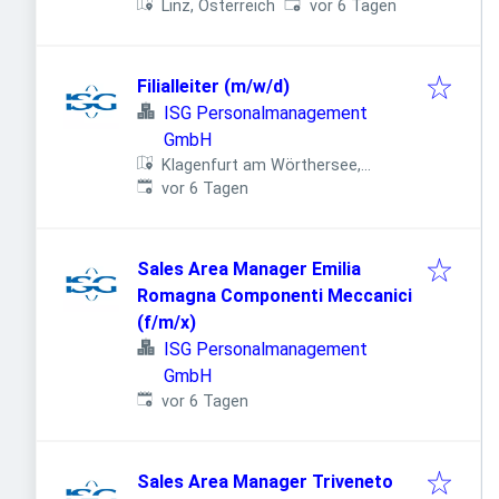
Veröffentlicht
:
Linz, Österreich
vor 6 Tagen
Filialleiter (m/w/d)
ISG Personalmanagement
GmbH
Klagenfurt am Wörthersee,
Veröffentlicht
:
Österreich
vor 6 Tagen
Sales Area Manager Emilia
Romagna Componenti Meccanici
(f/m/x)
ISG Personalmanagement
GmbH
Veröffentlicht
:
vor 6 Tagen
Sales Area Manager Triveneto