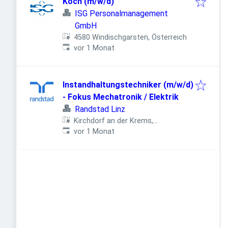
Koch (m/w/d)
ISG Personalmanagement
GmbH
4580 Windischgarsten, Österreich
Veröffentlicht
:
vor 1 Monat
Instandhaltungstechniker (m/w/d)
- Fokus Mechatronik / Elektrik
Randstad Linz
Kirchdorf an der Krems,
Veröffentlicht
:
Österreich
vor 1 Monat