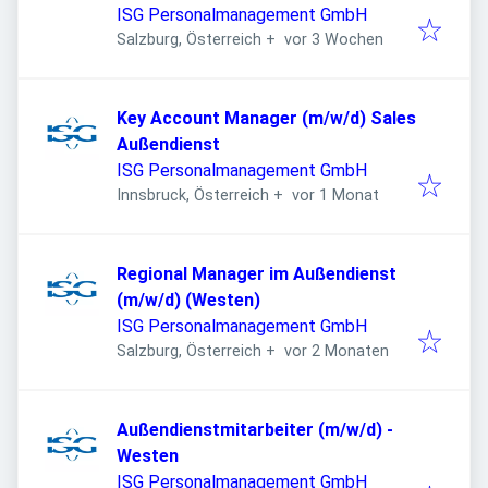
Onkologie
ISG Personalmanagement GmbH
Veröffentlicht
:
Salzburg, Österreich
+
vor 3 Wochen
Key Account Manager (m/w/d) Sales
Außendienst
ISG Personalmanagement GmbH
Veröffentlicht
:
Innsbruck, Österreich
+
vor 1 Monat
Regional Manager im Außendienst
(m/w/d) (Westen)
ISG Personalmanagement GmbH
Veröffentlicht
:
Salzburg, Österreich
+
vor 2 Monaten
Außendienstmitarbeiter (m/w/d) -
Westen
ISG Personalmanagement GmbH