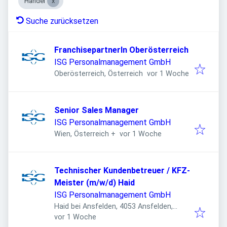
Handel
Suche zurücksetzen
FranchisepartnerIn Oberösterreich
ISG Personalmanagement GmbH
Veröffentlicht
:
Oberösterreich, Österreich
vor 1 Woche
Senior Sales Manager
ISG Personalmanagement GmbH
Veröffentlicht
:
Wien, Österreich
+
vor 1 Woche
Technischer Kundenbetreuer / KFZ-
Meister (m/w/d) Haid
ISG Personalmanagement GmbH
Haid bei Ansfelden, 4053 Ansfelden,
Veröffentlicht
:
Österreich
vor 1 Woche