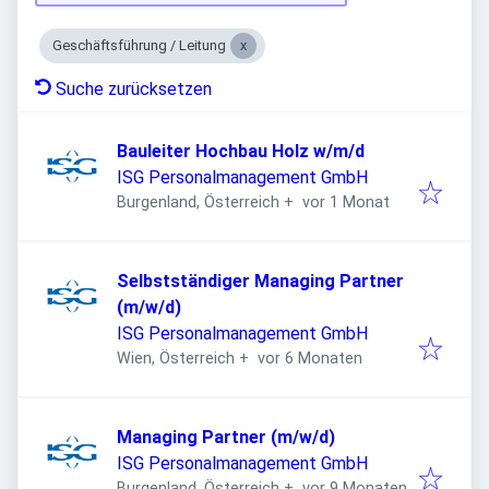
Geschäftsführung / Leitung
Suche zurücksetzen
Bauleiter Hochbau Holz w/m/d
ISG Personalmanagement GmbH
Veröffentlicht
:
Burgenland, Österreich
+
vor 1 Monat
Selbstständiger Managing Partner
(m/w/d)
ISG Personalmanagement GmbH
Veröffentlicht
:
Wien, Österreich
+
vor 6 Monaten
Managing Partner (m/w/d)
ISG Personalmanagement GmbH
Veröffentlicht
:
Burgenland, Österreich
+
vor 9 Monaten