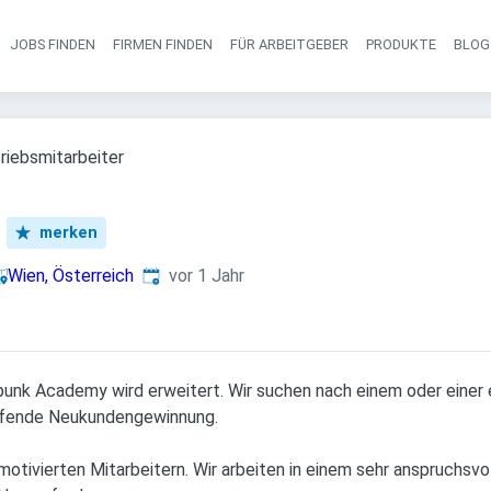
JOBS FINDEN
FIRMEN FINDEN
FÜR ARBEITGEBER
PRODUKTE
BLOG
Haupt-Navigati
riebsmitarbeiter
merken
Veröffentlicht
:
Wien, Österreich
vor 1 Jahr
nk Academy wird erweitert. Wir suchen nach einem oder einer 
aufende Neukundengewinnung.
otivierten Mitarbeitern. Wir arbeiten in einem sehr anspruchsvo