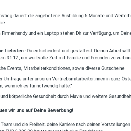
nstieg dauert die angebotene Ausbildung 6 Monate und Weiterbi
nie
n Firmenhandy und ein Laptop stehen Dir zur Verfügung, um Deine 
ne Liebsten -
Du entscheidest und gestaltest Deinen Arbeitsallt
em 31.12., um wertvolle Zeit mit Familie und Freunden zu verbri
che Events, Mitarbeiterkonditionen, sowie diverse Gutscheine
ner Umfrage unter unseren Vertriebsmitarbeiter:innen in ganz Ös
n, wenn ich es für notwendig halte."
 und körperliche Gesundheit durch Mavie und weitere Gesundhe
uen wir uns auf Deine Bewerbung!
 Team und die Freiheit, deine Karriere nach deinen Vorstellungen