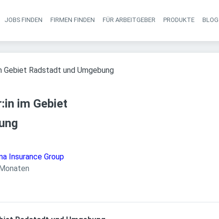
JOBS FINDEN
FIRMEN FINDEN
FÜR ARBEITGEBER
PRODUKTE
BLOG
Haupt-Navigati
im Gebiet Radstadt und Umgebung
:in im Gebiet
ung
na Insurance Group
licht
:
 Monaten