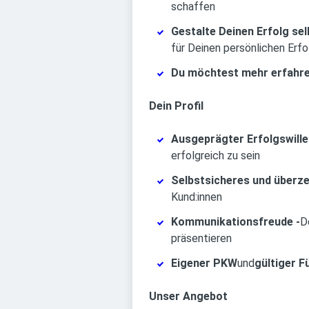
schaffen
Gestalte Deinen Erfolg sel
für Deinen persönlichen Erfo
Du möchtest mehr erfahr
Dein Profil
Ausgeprägter Erfolgswille
erfolgreich zu sein
Selbstsicheres und überz
Kund:innen
Kommunikationsfreude -
D
präsentieren
Eigener PKW
und
gültiger F
Unser Angebot