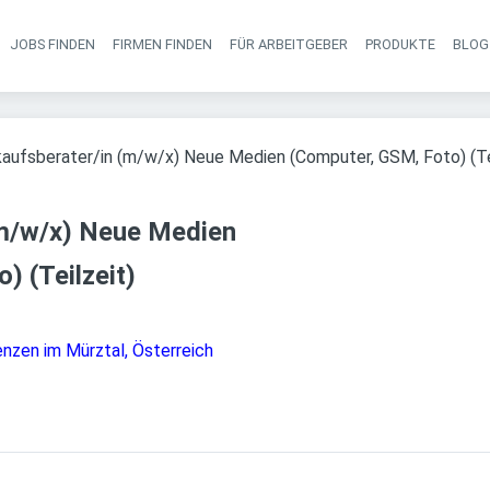
JOBS FINDEN
FIRMEN FINDEN
FÜR ARBEITGEBER
PRODUKTE
BLOG
Haupt-Navigati
aufsberater/in (m/w/x) Neue Medien (Computer, GSM, Foto) (Te
(m/w/x) Neue Medien
) (Teilzeit)
enzen im Mürztal, Österreich