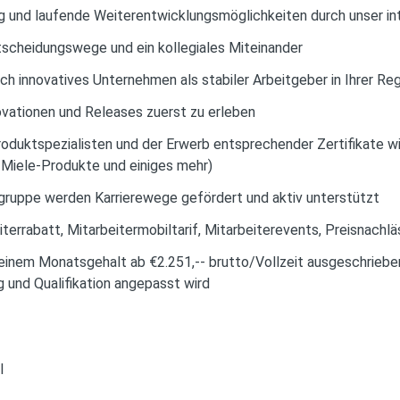
g und laufende Weiterentwicklungsmöglichkeiten durch unser 
ntscheidungswege und ein kollegiales Miteinander
uch innovatives Unternehmen als stabiler Arbeitgeber in Ihrer Re
ovationen und Releases zuerst zu erleben
oduktspezialisten und der Erwerb entsprechender Zertifikate wir
 Miele-Produkte und einiges mehr)
gruppe werden Karrierewege gefördert und aktiv unterstützt
iterrabatt, Mitarbeitermobiltarif, Mitarbeiterevents, Preisnachl
t einem Monatsgehalt ab €2.251,-- brutto/Vollzeit ausgeschriebe
 und Qualifikation angepasst wird
l