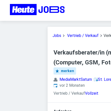
Jobs
Vertrieb / Verkauf
Verk
Verkaufsberater/in 
(Computer, GSM, Foto
merken
MediaMarktSaturn
St. Lor
Veröffentlicht
:
vor 2 Monaten
Vertrieb / Verkauf
Vollzeit