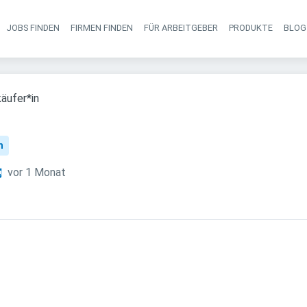
JOBS FINDEN
FIRMEN FINDEN
FÜR ARBEITGEBER
PRODUKTE
BLOG
Haupt-Navigati
äufer*in
n
eröffentlicht
:
vor 1 Monat