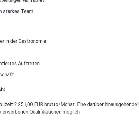
tellungen via Tablet
in starkes Team
er in der Gastronomie
ntiertes Auftreten
tschaft
ch:
llzeit 2.251,00 EUR brutto/Monat. Eine darüber hinausgehende Ü
 erworbenen Qualifikationen möglich.