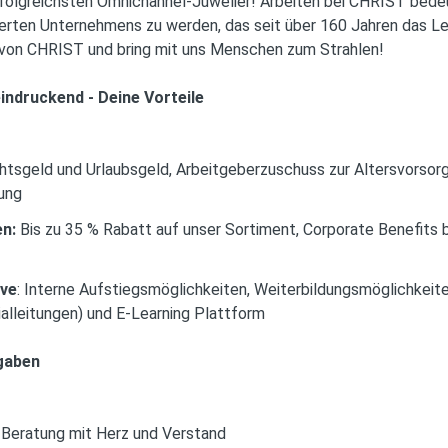
olgreichsten Omnichannel-Juwelier! Arbeiten bei CHRIST bedeu
erten Unternehmens zu werden, das seit über 160 Jahren das Le
 von CHRIST und bring mit uns Menschen zum Strahlen!
indruckend - Deine Vorteile
tsgeld und Urlaubsgeld, Arbeitgeberzuschuss zur Altersvorsor
ung
n:
Bis zu 35 % Rabatt auf unser Sortiment, Corporate Benefits b
ive
: Interne Aufstiegsmöglichkeiten, Weiterbildungsmöglichkeit
alleitungen) und E-Learning Plattform
gaben
Beratung mit Herz und Verstand