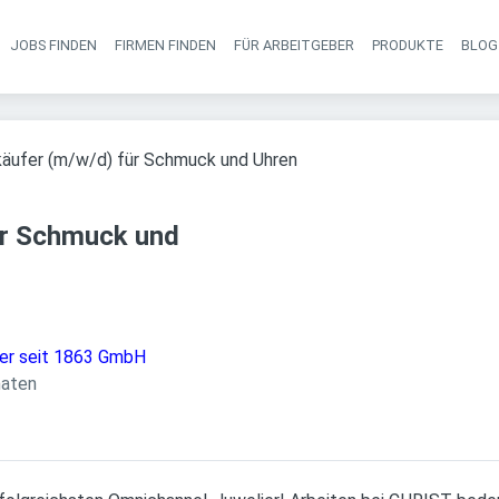
JOBS FINDEN
FIRMEN FINDEN
FÜR ARBEITGEBER
PRODUKTE
BLOG
Haupt-Navigati
käufer (m/w/d) für Schmuck und Uhren
ür Schmuck und
her seit 1863 GmbH
ht
:
naten