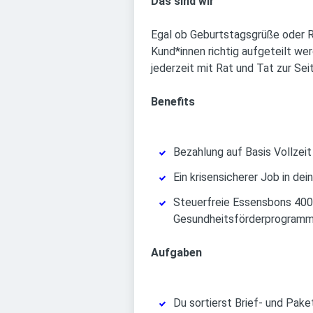
Das sind wir
Egal ob Geburtstagsgrüße oder Re
Kund*innen richtig aufgeteilt we
jederzeit mit Rat und Tat zur Sei
Benefits
Bezahlung auf Basis Vollzei
Ein krisensicherer Job in dei
Steuerfreie Essensbons 400,-
Gesundheitsförderprogramme
Aufgaben
Du sortierst Brief- und Pak