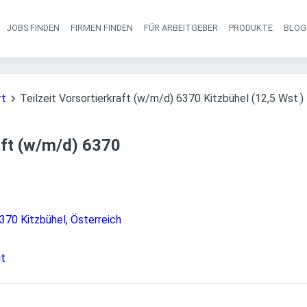
JOBS FINDEN
FIRMEN FINDEN
FÜR ARBEITGEBER
PRODUKTE
BLOG
Haupt-Navigati
rt
Teilzeit Vorsortierkraft (w/m/d) 6370 Kitzbühel (12,5 Wst.)
aft (w/m/d) 6370
370 Kitzbühel, Österreich
it