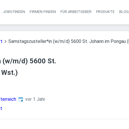
JOBS FINDEN
FIRMEN FINDEN
FÜR ARBEITGEBER
PRODUKTE
BLOG
Haupt-Navigati
rt
Samstagszusteller*in (w/m/d) 5600 St. Johann im Pongau (
 (w/m/d) 5600 St.
 Wst.)
Veröffentlicht
:
terreich
vor 1 Jahr
it