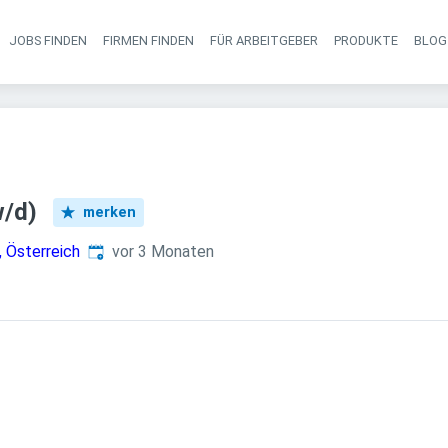
JOBS FINDEN
FIRMEN FINDEN
FÜR ARBEITGEBER
PRODUKTE
BLOG
Haupt-Navigati
w/d)
merken
Veröffentlicht
:
 Österreich
vor 3 Monaten