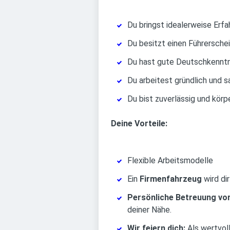
Du bringst idealerweise Erfah
Du besitzt einen Führerschei
Du hast gute Deutschkenntn
Du arbeitest gründlich und s
Du bist zuverlässig und körpe
Deine Vorteile:
Flexible Arbeitsmodelle
Ein
Firmenfahrzeug
wird dir
Persönliche Betreuung vor
deiner Nähe.
Wir feiern dich:
Als wertvol