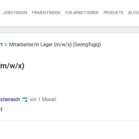
JOBS FINDEN
FIRMEN FINDEN
FÜR ARBEITGEBER
PRODUKTE
BLOG
Haupt-Navigati
rt
Mitarbeiter/in Lager (m/w/x) (Geringfügig)
 (m/w/x)
Veröffentlicht
:
sterreich
vor 1 Monat
it