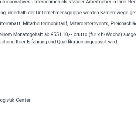
uch innovatives Unternehmen als stabiler Arbeitgeber in Ihrer Re
ung, innerhalb der Unternehmensgruppe werden Karrierewege gef
iterrabatt, Mitarbeitermobiltarif, Mitarbeiterevents, Preisnachl
t einem Monatsgehalt ab €551,10,-- brutto (für x h/Woche) ausge
chend Ihrer Erfahrung und Qualifikation angepasst wird
ogistik-Center