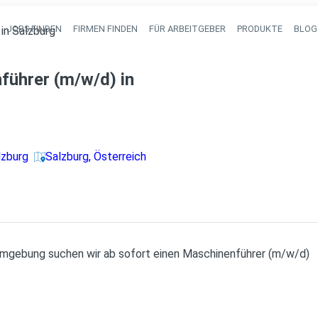
JOBS FINDEN
FIRMEN FINDEN
FÜR ARBEITGEBER
PRODUKTE
BLOG
in Salzburg
Haupt-Navigati
führer (m/w/d) in
lzburg
Salzburg, Österreich
Umgebung suchen wir ab sofort einen Maschinenführer (m/w/d)