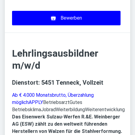
Bewerben
Lehrlingsausbildner
m/w/d
Dienstort: 5451 Tenneck, Vollzeit
Ab € 4.000 Monatsbrutto, Überzahlung
möglich
APPLY
Betriebsarzt
Gutes
Betriebsklima
Jobrad
Weiterbildung
Weiterentwicklung
Das Eisenwerk Sulzau-Werfen R.&E. Weinberger
AG (ESW) zählt zu den weltweit führenden
Herstellern von Walzen für die Stahlverformung.