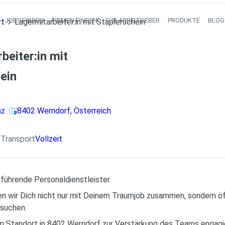
JOBS FINDEN
FIRMEN FINDEN
FÜR ARBEITGEBER
PRODUKTE
BLOG
rt
Lagermitarbeiter:in mit Staplerschein
Haupt-Navigati
beiter:in mit
ein
az
8402 Werndorf, Österreich
/ Transport
Vollzeit
 führende Personaldienstleister.
gen wir Dich nicht nur mit Deinem Traumjob zusammen, sondern ö
 suchen.
m Standort in 8402 Werndorf zur Verstärkung des Teams engagie