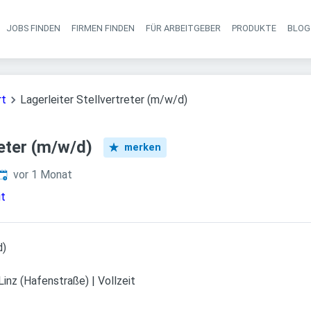
JOBS FINDEN
FIRMEN FINDEN
FÜR ARBEITGEBER
PRODUKTE
BLOG
Haupt-Navigati
rt
Lagerleiter Stellvertreter (m/w/d)
reter (m/w/d)
merken
Veröffentlicht
:
vor 1 Monat
it
d)
Linz (Hafenstraße) | Vollzeit