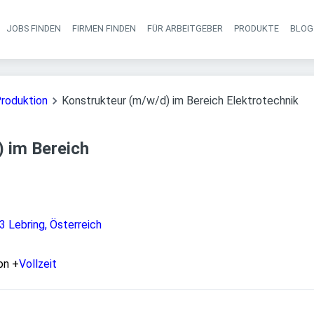
JOBS FINDEN
FIRMEN FINDEN
FÜR ARBEITGEBER
PRODUKTE
BLOG
Haupt-Navigati
Produktion
Konstrukteur (m/w/d) im Bereich Elektrotechnik
 im Bereich
3 Lebring, Österreich
on
+
Vollzeit