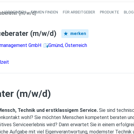
JOBS FINDEN
FIRMEN FINDEN
FÜR ARBEITGEBER
PRODUKTE
BLOG
eberater (m/w/d)
Haupt-Navigati
ceberater (m/w/d)
merken
almanagement GmbH
Gmünd, Österreich
lzeit
ter (m/w/d)
Mensch, Technik und erstklassigem Service.
Sie sind technis
ndenkontakt wohl? Sie möchten Menschen kompetent beraten und
ives Serviceerlebnis wird? Dann erwartet Sie in einem erfolgre
iche Aufgabe mit viel Eigenverantwortung, modernster Technik