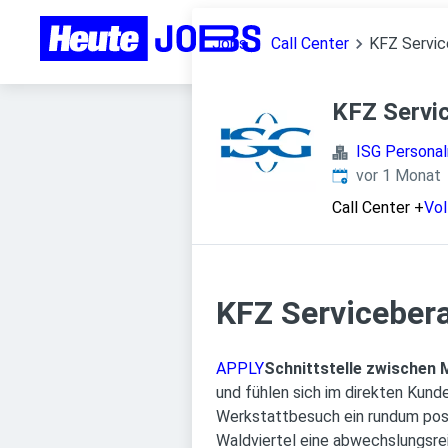
Jobs
Call Center
KFZ Servic
KFZ Servi
ISG Person
Veröffentlicht
:
vor 1 Monat
Call Center
+
Vol
KFZ Servicebera
APPLY
Schnittstelle zwischen 
und fühlen sich im direkten Ku
Werkstattbesuch ein rundum posit
Waldviertel eine abwechslungsre