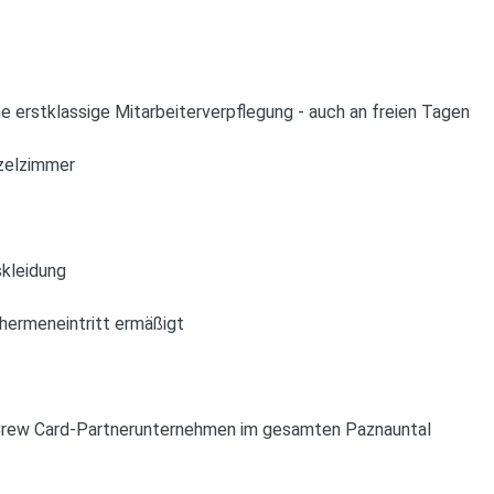
he erstklassige Mitarbeiterverpflegung - auch an freien Tagen
nzelzimmer
skleidung
Thermeneintritt ermäßigt
n Crew Card-Partnerunternehmen im gesamten Paznauntal