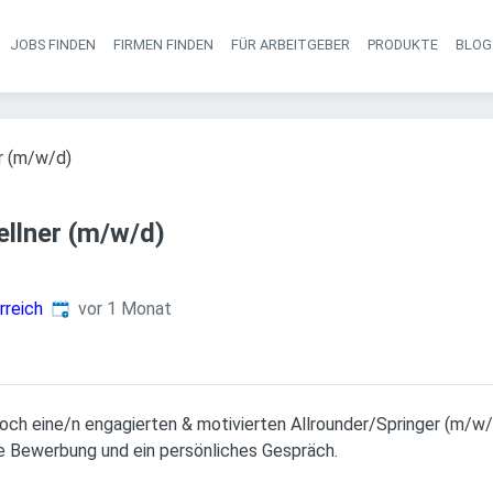
JOBS FINDEN
FIRMEN FINDEN
FÜR ARBEITGEBER
PRODUKTE
BLOG
Haupt-Navigati
r (m/w/d)
ellner (m/w/d)
Veröffentlicht
:
rreich
vor 1 Monat
noch eine/n engagierten & motivierten Allrounder/Springer (m/w/
hre Bewerbung und ein persönliches Gespräch.