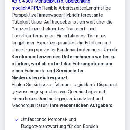
Ab € 4.300 Monatsbrutto, Überzahlung
möglich
APPLY
Flexible Arbeitszeiten
Langfristige
Perspektive
Firmenwagen
Hybrid
Interessante
Tätigkeit Unser Auftraggeber ist ein weit über die
Grenzen hinaus bekanntes Transport- und
Logistikunternehmen. Ein erfahrenes Team aus
langjährigen Experten garantiert die Erfüllung und
Umsetzung spezieller Kundenanforderungen.
Um die
Kernkompetenzen des Unternehmens weiter zu
stärken, wird ab sofort das Führungsteam um
einen Fuhrpark- und Serviceleiter
Niederösterreich ergänzt.
Fühlen Sie sich als erfahrener Logistiker / Disponent
genauso angesprochen wie Quereinsteiger mit
einem hohen Grad an Organisationstalent und
Macherqualitäten!
Ihre wesentlichen Aufgaben:
Umfassende Personal- und
Budgetverantwortung für den Bereich